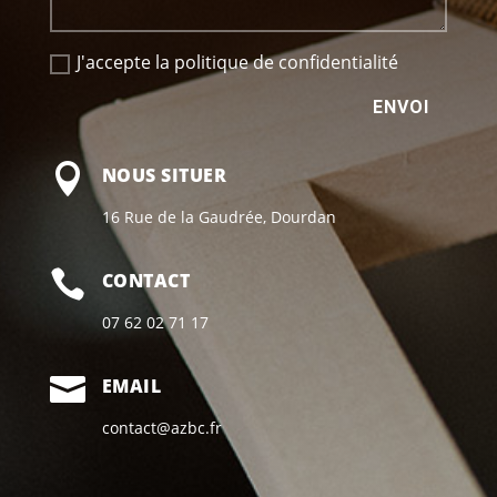
J'accepte la politique de confidentialité
ENVOI

NOUS SITUER
16 Rue de la Gaudrée, Dourdan

CONTACT
07 62 02 71 17

EMAIL
contact@azbc.fr